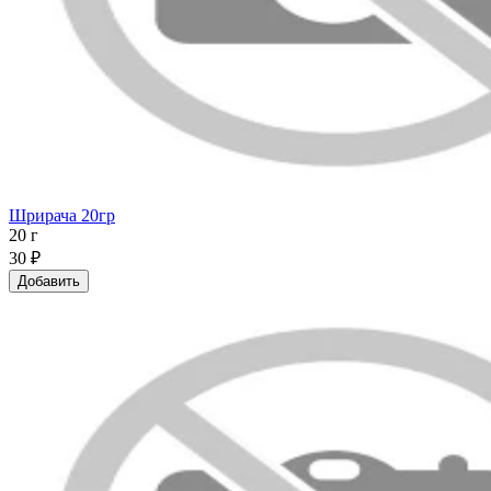
Шрирача 20гр
20 г
30 ₽
Добавить