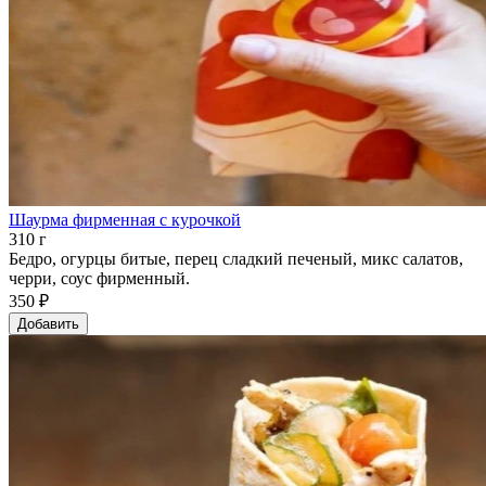
Шаурма фирменная с курочкой
310 г
Бедро, огурцы битые, перец сладкий печеный, микс салатов,
черри, соус фирменный.
350 ₽
Добавить