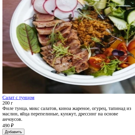
Салат с тунцом
200 г
Филе тунца, микс салатов, киноа жареное, огурец, тапинад из
маслин, яйца перепелиные, кунжут, дрессинг на основе
анчоусов.
490 ₽
Добавить