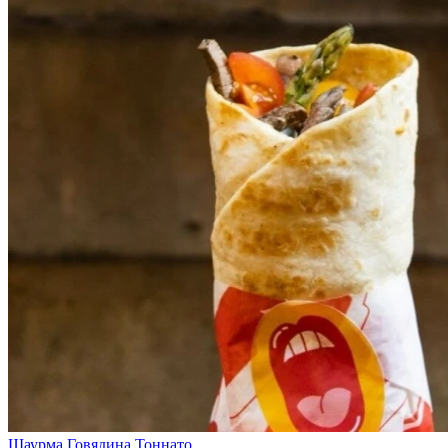
Шаурма Говядина Тоннато