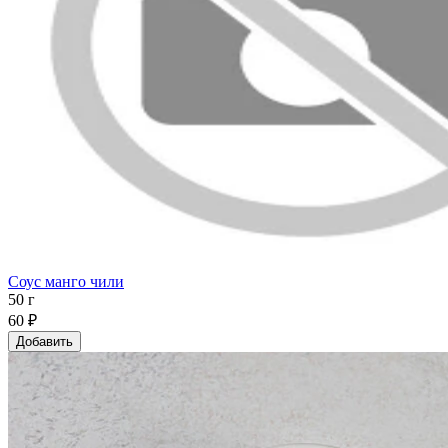
Соус манго чили
50 г
60 ₽
Добавить